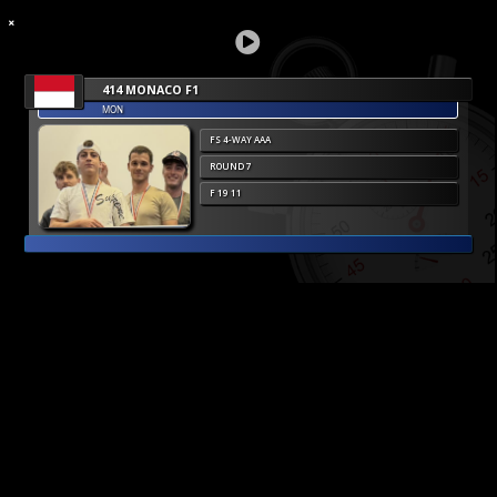
414 MONACO F1
MON
FS 4-WAY AAA
ROUND 7
F 19 11