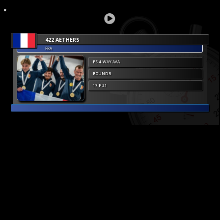
422 AETHERS
FRA
FS 4-WAY AAA
ROUND 5
17 P 21