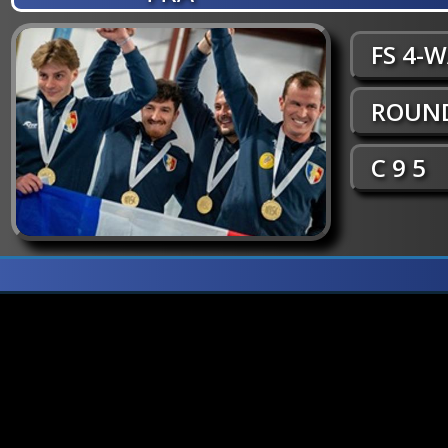
FS 4-
ROUND
C 9 5